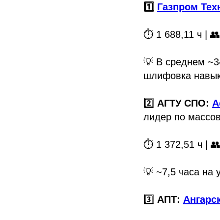
1️⃣
Газпром Тех
⏱️ 1 688,11 ч | 
💡 В среднем ~3
шлифовка навык
2️⃣
АГТУ СПО:
А
лидер по массов
⏱️ 1 372,51 ч | 
💡 ~7,5 часа на
3️⃣
АПТ:
Ангарс