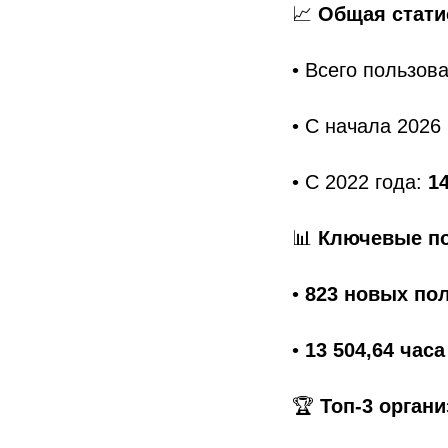
📈
Общая стати
• Всего пользов
• С начала 2026 
• С 2022 года:
14
📊
Ключевые по
•
823 новых по
•
13 504,64 час
🏆
Топ-3 органи