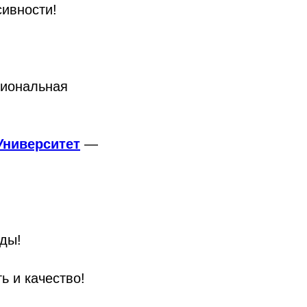
ивности!
сиональная
Университет
—
нды!
ь и качество!