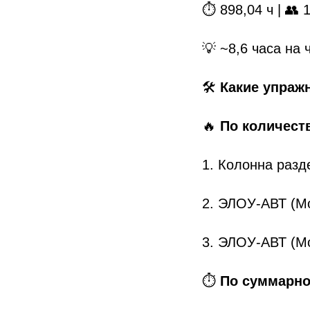
⏱️ 898,04 ч | 👥
💡 ~8,6 часа на
🛠
Какие упраж
🔥
По количеств
1. Колонна разд
2. ЭЛОУ-АВТ (М
3. ЭЛОУ-АВТ (М
⏱️
По суммарно