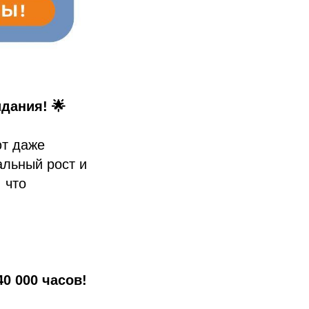
дания! 🌟
ют даже
альный рост и
 что
40 000 часов!