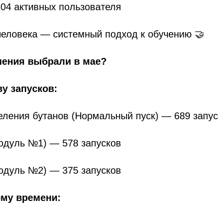
 104 активных пользователя
 человека — системный подход к обучению 🤝
нения выбрали в мае?
у запусков:
еления бутанов (Нормальный пуск) — 689 запу
одуль №1) — 578 запусков
одуль №2) — 375 запусков
му времени: