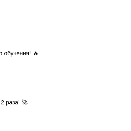
о обучения! 🔥
2 раза! 🚀