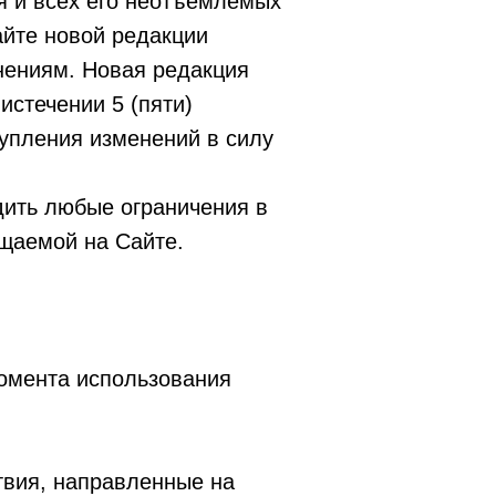
я и всех его неотъемлемых
айте новой редакции
нениям. Новая редакция
истечении 5 (пяти)
тупления изменений в силу
дить любые ограничения в
ещаемой на Сайте.
омента использования
твия, направленные на