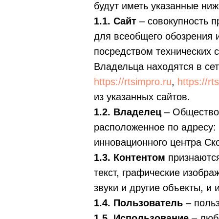
будут иметь указанные ниж
1.1. Сайт
– совокупность 
для всеобщего обозрения
посредством технических 
Владельца находятся в се
https://rtsimpro.ru
,
https://rt
из указанных сайтов.
1.2. Владелец
– Общество 
расположенное по адресу: 
инновационного центра Скол
1.3. Контентом
признаются
текст, графические изобра
звуки и другие объекты, и 
1.4. Пользователь
– польз
1.5. Использование
– люб