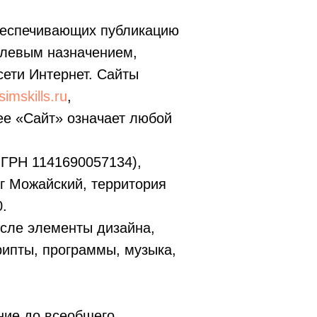
беспечивающих публикацию
елевым назначением,
ети Интернет. Сайты
tsimskills.ru
,
ее «Сайт» означает любой
ГРН 1141690057134),
уг Можайский, территория
0.
исле элементы дизайна,
рипты, программы, музыка,
ние до всеобщего