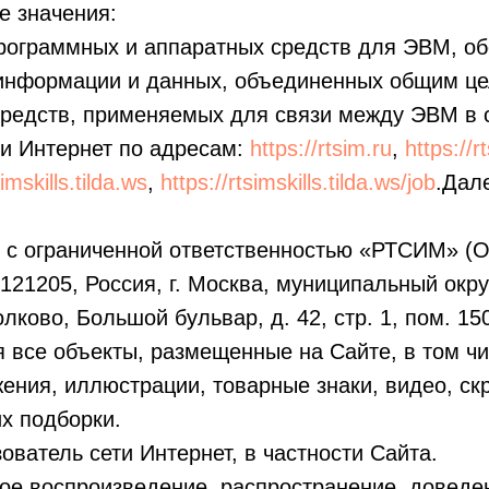
е значения:
программных и аппаратных средств для ЭВМ, о
 информации и данных, объединенных общим ц
средств, применяемых для связи между ЭВМ в с
ти Интернет по адресам:
https://rtsim.ru
,
https://r
simskills.tilda.ws
,
https://rtsimskills.tilda.ws/job
.Дал
с ограниченной ответственностью «РТСИМ» (О
121205, Россия, г. Москва, муниципальный окр
ково, Большой бульвар, д. 42, стр. 1, пом. 15
 все объекты, размещенные на Сайте, в том ч
жения, иллюстрации, товарные знаки, видео, ск
их подборки.
ователь сети Интернет, в частности Сайта.
ое воспроизведение, распространение, доведе