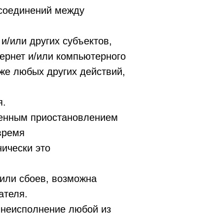
-соединений между
и/или других субъектов,
ернет и/или компьютерного
же любых других действий,
я.
менным приостановлением
время
ически это
 или сбоев, возможна
ателя.
е неисполнение любой из