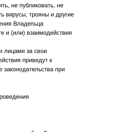
ть, не публиковать, не
ь вирусы, трояны и другие
шения Владельца
е и (или) взаимодействия
и лицами за свои
ействия приведут к
е законодательства при
проведения