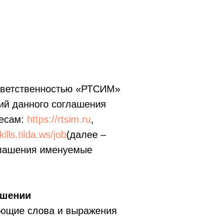
тветственностью «РТСИМ»
ий данного соглашения
ресам:
https://rtsim.ru
,
kills.tilda.ws/job
(далее –
глашения именуемые
ашении
ующие слова и выражения